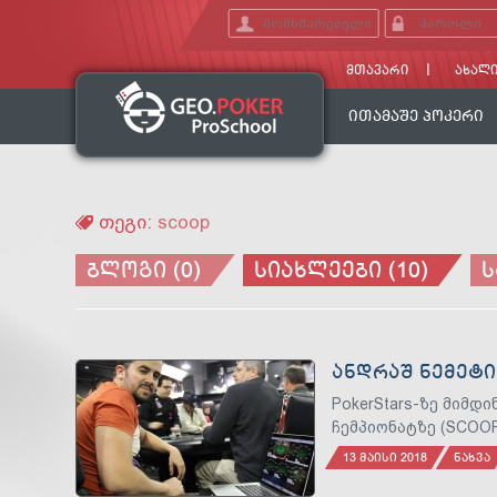
ᲛᲗᲐᲕᲐᲠᲘ
ᲐᲮᲐᲚᲘ
ᲘᲗᲐᲛᲐᲨᲔ ᲞᲝᲙᲔᲠᲘ
თეგი:
scoop
ᲑᲚᲝᲒᲘ (0)
ᲡᲘᲐᲮᲚᲔᲔᲑᲘ (10)
Ს
ᲐᲜᲓᲠᲐᲨ ᲜᲔᲛᲔᲢᲘ
PokerStars-ზე მიმ
ჩემპიონატზე (SCOOP
13 ᲛᲐᲘᲡᲘ 2018
ᲜᲐᲮᲕᲐ