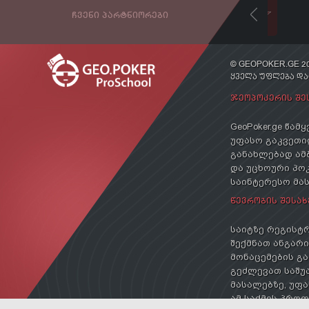
ᲩᲕᲔᲜᲘ ᲞᲐᲠᲢᲜᲘᲝᲠᲔᲑᲘ
© GEOPOKER.GE 20
ᲧᲕᲔᲚᲐ ᲣᲤᲚᲔᲑᲐ Დ
ᲯᲔᲝᲞᲝᲙᲔᲠᲘᲡ ᲨᲔ
GeoPoker.ge წა
უფასო გაკვეთილ
განახლებად ამ
და უცხოური პოკ
საინტერესო მა
ᲬᲔᲕᲠᲝᲑᲘᲡ ᲨᲔᲡᲐᲮ
საიტზე რეგისტრ
შექმნათ ანგარიშ
მონაცემების გა
გეძლევათ საშუა
მასალებზე, უფა
ამ საქმის პრო