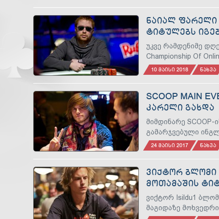
ᲜᲐᲘᲐᲚ ᲤᲐᲠᲔᲚᲘ 
ᲢᲘᲢᲣᲚᲔᲑᲡ ᲘᲒᲔ
უკვე რამდენიმე დღეა
Championship Of Onli
10 ᲛᲐᲘᲡᲘ 2018
ᲜᲐᲮᲕᲐ
SCOOP MAIN EV
ᲙᲐᲠᲔᲚᲘ ᲒᲐᲮᲓᲐ
მიმდინარე SCOOP-ი
გამარჯვებული ინგ
24 ᲛᲐᲘᲡᲘ 2017
ᲜᲐᲮᲕᲐ
ᲕᲘᲥᲢᲝᲠ ᲑᲚᲝᲛᲘ 
ᲛᲝᲗᲐᲛᲐᲨᲘᲡ ᲢᲘ
ვიქტორ Isildu1 ბლო
მაგიდაზე მოხვედრი