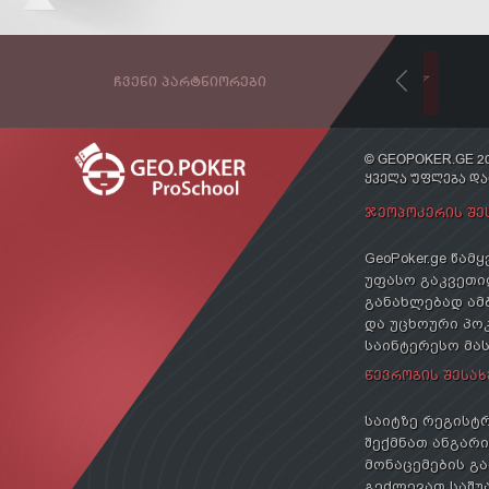
ᲩᲕᲔᲜᲘ ᲞᲐᲠᲢᲜᲘᲝᲠᲔᲑᲘ
© GEOPOKER.GE 20
ᲧᲕᲔᲚᲐ ᲣᲤᲚᲔᲑᲐ Დ
ᲯᲔᲝᲞᲝᲙᲔᲠᲘᲡ ᲨᲔ
GeoPoker.ge წა
უფასო გაკვეთილ
განახლებად ამ
და უცხოური პოკ
საინტერესო მა
ᲬᲔᲕᲠᲝᲑᲘᲡ ᲨᲔᲡᲐᲮ
საიტზე რეგისტრ
შექმნათ ანგარიშ
მონაცემების გა
გეძლევათ საშუა