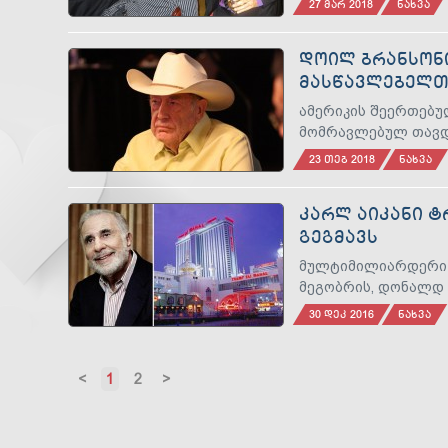
27 ᲛᲐᲠ 2018
ᲜᲐᲮᲕᲐ
ᲓᲝᲘᲚ ᲑᲠᲐᲜᲡᲝᲜ
ᲛᲐᲡᲬᲐᲕᲚᲔᲑᲔᲚᲗᲐ
ᲣᲭᲔᲠᲡ
ამერიკის შეერთებუ
მომრავლებულ თავდ
23 ᲗᲔᲑ 2018
ᲜᲐᲮᲕᲐ
ᲙᲐᲠᲚ ᲐᲘᲙᲐᲜᲘ Ტ
ᲒᲔᲒᲛᲐᲕᲡ
მულტიმილიარდერი ბ
მეგობრის, დონალდ 
30 ᲓᲔᲙ 2016
ᲜᲐᲮᲕᲐ
Previous
1
2
Next