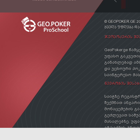
© GEOPOKER.GE 20
ᲧᲕᲔᲚᲐ ᲣᲤᲚᲔᲑᲐ Დ
ᲯᲔᲝᲞᲝᲙᲔᲠᲘᲡ ᲨᲔ
GeoPoker.ge წა
უფასო გაკვეთილ
განახლებად ამ
და უცხოური პოკ
საინტერესო მა
ᲬᲔᲕᲠᲝᲑᲘᲡ ᲨᲔᲡᲐᲮ
საიტზე რეგისტრ
შექმნათ ანგარიშ
მონაცემების გა
გეძლევათ საშუა
მასალებზე, უფა
ამ საქმის პრო