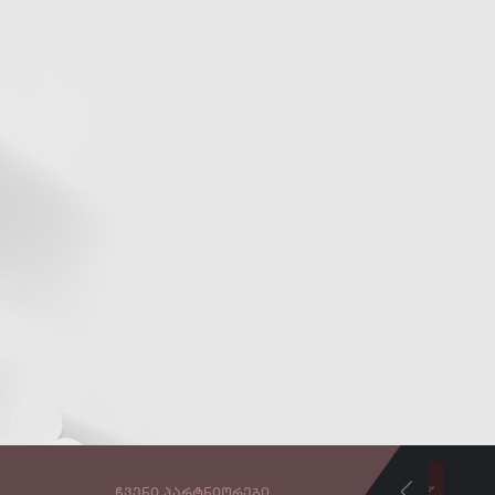
ᲩᲕᲔᲜᲘ ᲞᲐᲠᲢᲜᲘᲝᲠᲔᲑᲘ