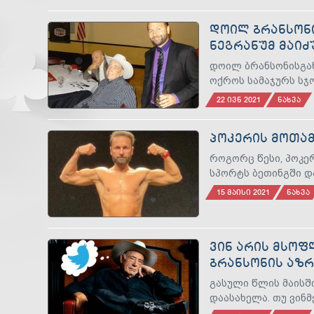
ᲓᲝᲘᲚ ᲑᲠᲐᲜᲡᲝᲜᲘ
ᲜᲔᲒᲠᲐᲜᲣᲛ ᲛᲐᲘᲫ
დოილ ბრანსონისგან
ოქროს სამაჯურს სჯ
22 ᲘᲕᲜ 2021
ᲜᲐᲮᲕᲐ
ᲞᲝᲙᲔᲠᲘᲡ ᲛᲝᲗᲐᲛ
როგორც წესი, პოკე
სპორტს ბეთინგში დ
15 ᲛᲐᲘᲡᲘ 2021
ᲜᲐᲮᲕᲐ
ᲕᲘᲜ ᲐᲠᲘᲡ ᲛᲡᲝᲤ
ᲑᲠᲐᲜᲡᲝᲜᲘᲡ ᲐᲖᲠ
გასული წლის მაისში
დაასახელა. თუ ვინმ