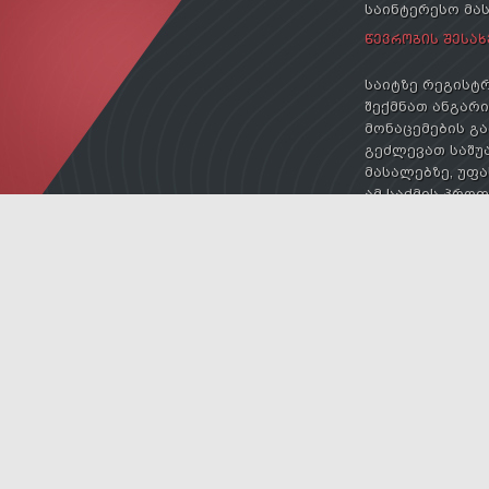
საინტერესო მა
ᲬᲔᲕᲠᲝᲑᲘᲡ ᲨᲔᲡᲐᲮ
საიტზე რეგისტრ
შექმნათ ანგარიშ
მონაცემების გა
გეძლევათ საშუა
მასალებზე, უფა
ამ საქმის პრო