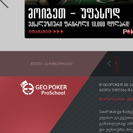
ᲩᲕᲔᲜᲘ ᲞᲐᲠᲢᲜᲘᲝᲠᲔᲑᲘ
© GEOPOKER.GE 20
ᲧᲕᲔᲚᲐ ᲣᲤᲚᲔᲑᲐ Დ
ᲯᲔᲝᲞᲝᲙᲔᲠᲘᲡ ᲨᲔ
GeoPoker.ge წა
უფასო გაკვეთილ
განახლებად ამ
და უცხოური პოკ