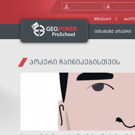
ᲛᲗᲐᲕᲐᲠᲘ
ᲐᲮᲐᲚᲘ
ᲘᲗᲐᲛᲐᲨᲔ ᲞᲝᲙᲔᲠᲘ
ᲞᲝᲙᲔᲠᲘ ᲩᲐᲘᲜᲘᲙᲔᲑᲘᲡᲗᲕᲘᲡ