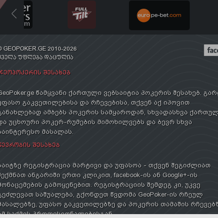
© GEOPOKER.GE 2010-2026
ᲧᲕᲔᲚᲐ ᲣᲤᲚᲔᲑᲐ ᲓᲐᲪᲣᲚᲘᲐ
ᲯᲔᲝᲞᲝᲙᲔᲠᲘᲡ ᲨᲔᲡᲐᲮᲔᲑ
GeoPoker.ge წამყვანი ქართული ვებსაიტია პოკერის შესახებ. გა
უფასო გაკვეთილებისა და რჩევებისა, თქვენ აქ იპოვით
განახლებად ამბებს პოკერის სამყაროდან, სხვადასხვა ქართუ
და უცხოური პოკერ-რუმების მიმოხილვებს და ბევრ სხვა
საინტერესო მასალას.
ᲬᲔᲕᲠᲝᲑᲘᲡ ᲨᲔᲡᲐᲮᲔᲑ
საიტზე რეგისტრაცია მარტივი და უფასოა - თქვენ შეგიძლიათ
შექმნათ ანგარიში ერთი კლიკით, facebook-ის ან Google+-ის
მონაცემების გამოყენებით. რეგისტრაციის შემდეგ კი, უკვე
გეძლევათ საშუალება, გქონდეთ წვდომა GeoPoker-ის რჩეულ
მასალებზე, უფასო გაკვეთილებზე და პოკერის თამაშის რჩევებ
ამ საქმის პროფესიონალებისგან.