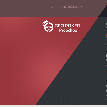
ᲩᲕᲔᲜᲘ ᲞᲐᲠᲢᲜᲘᲝᲠᲔᲑᲘ