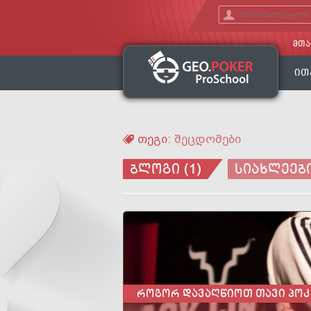
ᲛᲗᲐ
ᲘᲗ
თეგი:
შეცდომები
ᲑᲚᲝᲒᲘ (1)
ᲡᲘᲐᲮᲚᲔᲔᲑᲘ
30 ᲠᲩᲔᲕᲐ ᲙᲐᲠᲘᲔᲠᲘᲡ 
ᲐᲕᲢᲝᲠᲘ:
GEOPOKER
შესავალიამ სტატიაშირა გარე ფაქტ
სიამოვნება და არ შეგეშინდეთ შეცდ
მოთამაშეს, პოკერში კარიერის დაწყე
ᲠᲝᲒᲝᲠ ᲓᲐᲕᲐᲦᲬᲘᲝᲗ ᲗᲐᲕᲘ ᲞᲝᲙ