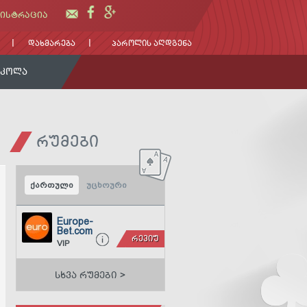
ᲘᲡᲢᲠᲐᲪᲘᲐ
ᲓᲐᲮᲛᲐᲠᲔᲑᲐ
ᲞᲐᲠᲝᲚᲘᲡ ᲐᲦᲓᲒᲔᲜᲐ
ᲡᲙᲝᲚᲐ
ᲠᲣᲛᲔᲑᲘ
ქართული
უცხოური
Europe-
Bet.com
ᲠᲔᲕᲘᲣ
VIP
ᲡᲮᲕᲐ ᲠᲣᲛᲔᲑᲘ >