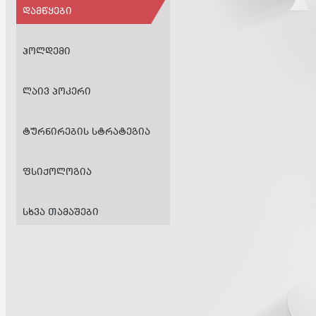
ᲓᲐᲛᲬᲧᲔᲑᲘ
ᲰᲝᲚᲓᲔᲛᲘ
ᲚᲐᲘᲕ ᲞᲝᲙᲔᲠᲘ
ᲢᲣᲠᲜᲘᲠᲔᲑᲘᲡ ᲡᲢᲠᲐᲢᲔᲒᲘᲐ
ᲤᲡᲘᲥᲝᲚᲝᲒᲘᲐ
ᲡᲮᲕᲐ ᲗᲐᲛᲐᲨᲔᲑᲘ