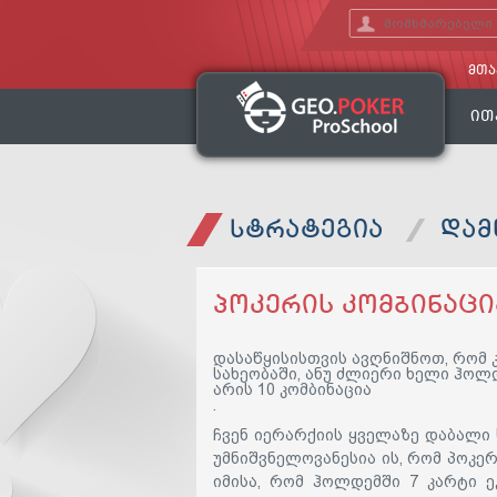
ᲛᲗᲐ
ᲘᲗ
ᲡᲢᲠᲐᲢᲔᲒᲘᲐ
ᲓᲐᲛ
ᲞᲝᲙᲔᲠᲘᲡ ᲙᲝᲛᲑᲘᲜᲐᲪᲘ
დასაწყისისთვის ავღნიშნოთ, რომ 
სახეობაში, ანუ ძლიერი ხელი ჰოლ
არის 10 კომბინაცია
.
ჩვენ იერარქიის ყველაზე დაბალი
უმნიშვნელოვანესია ის, რომ
პოკერ
იმისა, რომ ჰოლდემში 7 კარტი ე