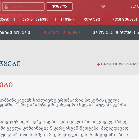
ᲐᲜ
ᲠᲔᲒ
ᲕᲐᲠᲘ
ᲐᲮᲐᲚᲘ ᲐᲛᲑᲔᲑᲘ
ᲑᲚᲝᲒᲘ
ᲤᲝᲠᲣᲛᲘ
ᲩᲕᲔᲜ ᲨᲔᲡᲐᲮᲔᲑ
ᲐᲛᲐᲨᲔ ᲞᲝᲙᲔᲠᲘ
ᲘᲡᲬᲐᲕᲚᲔ ᲞᲝᲙᲔᲠᲘ
ᲞᲠᲝᲤᲔᲡᲘᲝᲜᲐᲚᲣᲠᲘ 
ᲬᲧᲔᲑᲘ
+
სტატიის დამატება
ᲔᲑᲘ
კომბინაციების სიძლიერე ერთნაირია პოკერის ყველა
დემში, 7 კარტიან სტადშიც ძლიერი ხელია, სულ პოკერში
 საფეხურიდან დავიწყებთ და ავალთ როიალ ფლეშამდე.
ში ყველა კომბინაცია 5 კარტისგან შედგება
, მიუხედავად
კუთვნის მოთამაშეს (2 დახურული და 5 მაგიდის). ამ 7