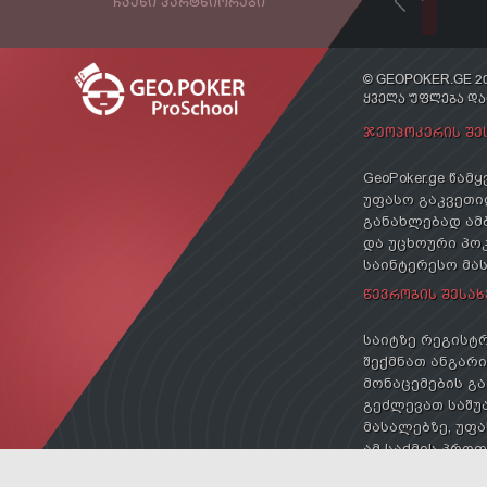
ᲩᲕᲔᲜᲘ ᲞᲐᲠᲢᲜᲘᲝᲠᲔᲑᲘ
© GEOPOKER.GE 20
ᲧᲕᲔᲚᲐ ᲣᲤᲚᲔᲑᲐ Დ
ᲯᲔᲝᲞᲝᲙᲔᲠᲘᲡ ᲨᲔ
GeoPoker.ge წა
უფასო გაკვეთილ
განახლებად ამ
და უცხოური პოკ
საინტერესო მა
ᲬᲔᲕᲠᲝᲑᲘᲡ ᲨᲔᲡᲐᲮ
საიტზე რეგისტრ
შექმნათ ანგარიშ
მონაცემების გა
გეძლევათ საშუა
მასალებზე, უფა
ამ საქმის პრო