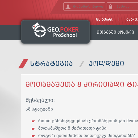
ᲛᲗᲐᲕᲐᲠᲘ
ᲐᲮᲐᲚᲘ
ᲘᲗᲐᲛᲐᲨᲔ ᲞᲝᲙᲔᲠᲘ
ᲡᲢᲠᲐᲢᲔᲒᲘᲐ
ᲰᲝᲚᲓᲔᲛᲘ
ᲛᲝᲗᲐᲛᲐᲨᲔᲗᲐ 8 ᲫᲘᲠᲘᲗᲐᲓᲘ ᲢᲘ
შესავალი:
ამ სტატიაში
რითი განსხვავდებიან ერთმანეთისგან მოთა
მოთამაშეთა 8 ძირითადი ტიპი.
როგორ ვითამაშოთ თითოეულ მათგანთან?