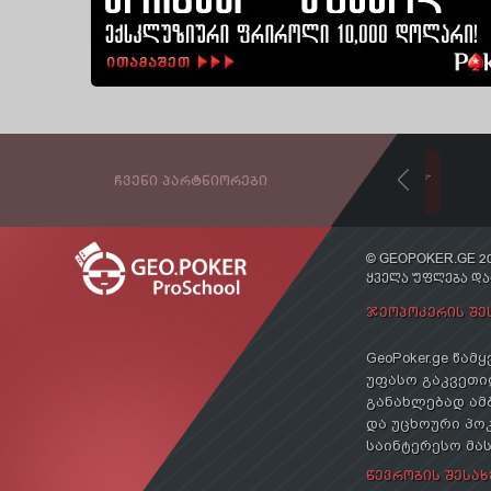
ᲩᲕᲔᲜᲘ ᲞᲐᲠᲢᲜᲘᲝᲠᲔᲑᲘ
© GEOPOKER.GE 20
ᲧᲕᲔᲚᲐ ᲣᲤᲚᲔᲑᲐ Დ
ᲯᲔᲝᲞᲝᲙᲔᲠᲘᲡ ᲨᲔ
GeoPoker.ge წა
უფასო გაკვეთილ
განახლებად ამ
და უცხოური პოკ
საინტერესო მა
ᲬᲔᲕᲠᲝᲑᲘᲡ ᲨᲔᲡᲐᲮ