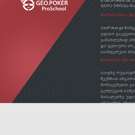
© GEOPOKER.GE 20
ᲧᲕᲔᲚᲐ ᲣᲤᲚᲔᲑᲐ Დ
ᲯᲔᲝᲞᲝᲙᲔᲠᲘᲡ ᲨᲔ
GeoPoker.ge წა
უფასო გაკვეთილ
განახლებად ამ
და უცხოური პოკ
საინტერესო მა
ᲬᲔᲕᲠᲝᲑᲘᲡ ᲨᲔᲡᲐᲮ
საიტზე რეგისტრ
შექმნათ ანგარიშ
მონაცემების გა
გეძლევათ საშუა
მასალებზე, უფა
ამ საქმის პრო