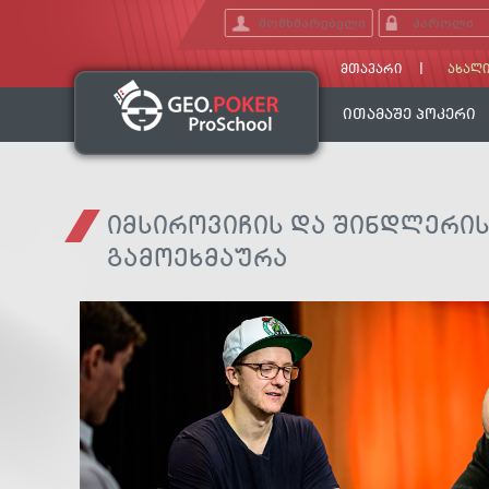
ᲛᲗᲐᲕᲐᲠᲘ
ᲐᲮᲐᲚᲘ
ᲘᲗᲐᲛᲐᲨᲔ ᲞᲝᲙᲔᲠᲘ
ᲘᲛᲡᲘᲠᲝᲕᲘᲩᲘᲡ ᲓᲐ ᲨᲘᲜᲓᲚᲔᲠᲘᲡ
ᲒᲐᲛᲝᲔᲮᲛᲐᲣᲠᲐ