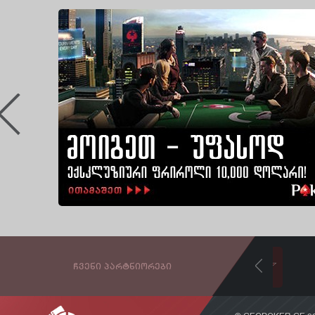
ᲩᲕᲔᲜᲘ ᲞᲐᲠᲢᲜᲘᲝᲠᲔᲑᲘ