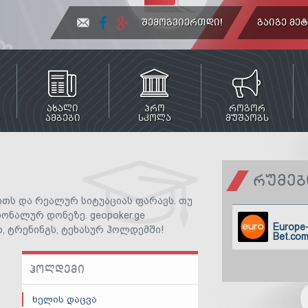
ᲨᲔᲛᲝᲒᲕᲘᲔᲠᲗᲓᲘ!
ᲒᲐᲘᲒᲔ ᲛᲔ
ᲐᲮᲐᲚᲘ
ᲞᲠᲝ
ᲠᲝᲒᲝᲠ
ᲐᲛᲑᲔᲑᲘ
ᲡᲙᲝᲚᲐ
ᲛᲣᲨᲐᲝᲑᲡ
ᲠᲣᲛᲔᲑ
ითს და რეალურ სიტუაციას ფარავს. თუ
ნალურ დონეზე. geopoker.ge
Europe
 ტრენინგს, ტეხასურ ჰოლდემში!
Bet.co
ᲰᲝᲚᲓᲔᲛᲘ
ხელის დაცვა