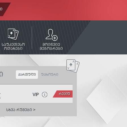
ᲢᲘ
ᲡᲐᲣᲙᲔᲗᲔᲡᲝ
ᲛᲝᲘᲬᲕᲘᲔ
ᲝᲗᲐᲮᲔᲑᲘ
ᲛᲔᲒᲝᲑᲠᲔᲑᲘ
Ი
ᲥᲐᲠᲗᲣᲚᲘ
ᲣᲪᲮᲝᲣᲠᲘ
-
ᲠᲔᲕᲘᲣ
VIP
m
ᲡᲮᲕᲐ ᲠᲣᲛᲔᲑᲘ >