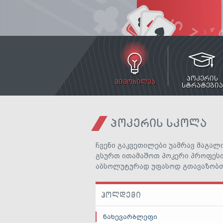
ᲞᲝᲙᲔᲠᲘᲡ
ᲛᲘᲛᲝᲮᲘᲚᲕᲐ
ᲡᲢᲠᲐᲢᲔᲒᲘᲐ
ᲞᲝᲙᲔᲠᲘᲡ ᲡᲙᲝᲚᲐ
ჩვენი გაკვეთილები უამრავ მაგალ
გსურთ ითამაშოთ პოკერი პროფესიო
აბსოლუტურად უფასოდ გთავაზობთ,
ᲰᲝᲚᲓᲔᲛᲘ
ნახევარბლეფი