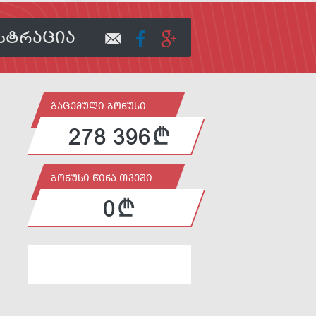
ᲡᲢᲠᲐᲪᲘᲐ
ᲒᲐᲪᲔᲛᲣᲚᲘ ᲑᲝᲜᲣᲡᲘ:
278 396
ᲑᲝᲜᲣᲡᲘ ᲬᲘᲜᲐ ᲗᲕᲔᲨᲘ:
0