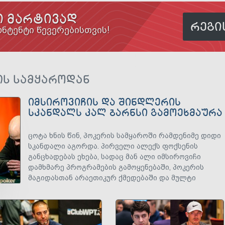
 ᲛᲐᲠᲢᲘᲕᲐᲓ
ᲠᲔᲒᲘ
ნტენტი წევერებისთვის!
ᲘᲡ ᲡᲐᲛᲧᲐᲠᲝᲓᲐᲜ
ᲘᲛᲡᲘᲠᲝᲕᲘᲩᲘᲡ ᲓᲐ ᲨᲘᲜᲓᲚᲔᲠᲘᲡ
ᲡᲙᲐᲜᲓᲐᲚᲡ ᲙᲐᲚ ᲑᲐᲠᲜᲡᲘ ᲒᲐᲛᲝᲔᲮᲛᲐᲣᲠᲐ
ცოტა ხნის წინ, პოკერის სამყაროში რამდენიმე დიდი
სკანდალი აგორდა. პირველი ალექს ფოქსენის
განცხადებას ეხება, სადაც მან ალი იმსიროვიჩი
დამხმარე პროგრამების გამოყენებაში, პოკერის
მაგიდასთან არაეთიკურ ქმედებაში და მულტი