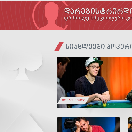
ᲓᲐᲠᲔᲒᲘᲡᲢᲠᲘᲠᲓᲘ
და მიიღე სპეციალური კო
ᲡᲘᲐᲮᲚᲔᲔᲑᲘ ᲞᲝᲙᲔᲠ
02 მაისი 2022
ექაუნთინგში დაადანაშაულა.