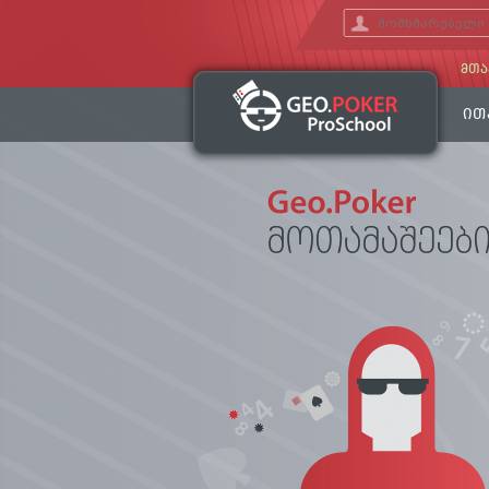
ᲛᲗᲐ
ᲘᲗ