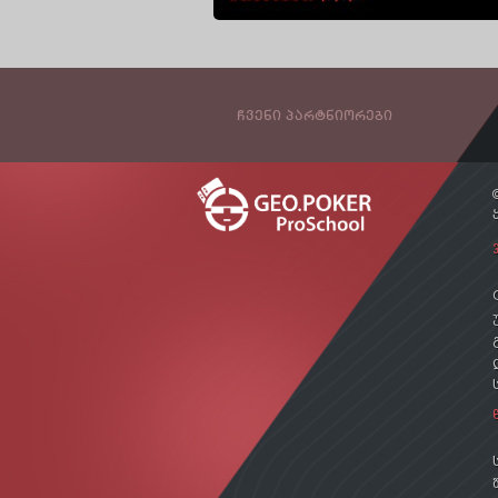
ᲩᲕᲔᲜᲘ ᲞᲐᲠᲢᲜᲘᲝᲠᲔᲑᲘ