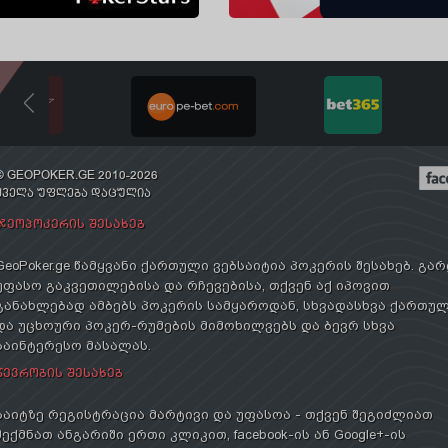
© GEOPOKER.GE 2010-2026
ᲧᲕᲔᲚᲐ ᲣᲤᲚᲔᲑᲐ ᲓᲐᲪᲣᲚᲘᲐ
ᲯᲔᲝᲞᲝᲙᲔᲠᲘᲡ ᲨᲔᲡᲐᲮᲔᲑ
GeoPoker.ge წამყვანი ქართული ვებსაიტია პოკერის შესახებ. გა
უფასო გაკვეთილებისა და რჩევებისა, თქვენ აქ იპოვით
განახლებად ამბებს პოკერის სამყაროდან, სხვადასხვა ქართუ
და უცხოური პოკერ-რუმების მიმოხილვებს და ბევრ სხვა
საინტერესო მასალას.
ᲬᲔᲕᲠᲝᲑᲘᲡ ᲨᲔᲡᲐᲮᲔᲑ
საიტზე რეგისტრაცია მარტივი და უფასოა - თქვენ შეგიძლიათ
შექმნათ ანგარიში ერთი კლიკით, facebook-ის ან Google+-ის