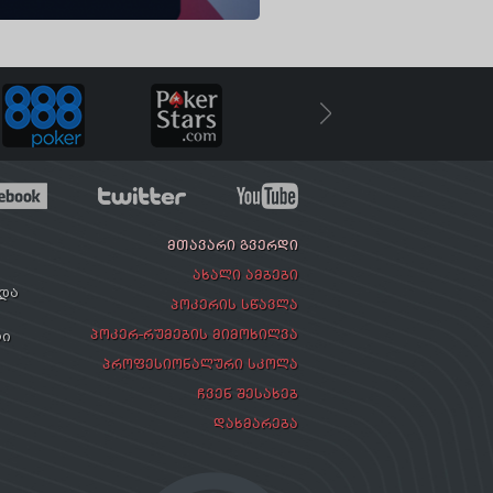
ᲛᲗᲐᲕᲐᲠᲘ ᲒᲕᲔᲠᲓᲘ
ᲐᲮᲐᲚᲘ ᲐᲛᲑᲔᲑᲘ
რდა
ᲞᲝᲙᲔᲠᲘᲡ ᲡᲬᲐᲕᲚᲐ
ᲞᲝᲙᲔᲠ-ᲠᲣᲛᲔᲑᲘᲡ ᲛᲘᲛᲝᲮᲘᲚᲕᲐ
ლი
ᲞᲠᲝᲤᲔᲡᲘᲝᲜᲐᲚᲣᲠᲘ ᲡᲙᲝᲚᲐ
ᲩᲕᲔᲜ ᲨᲔᲡᲐᲮᲔᲑ
ᲓᲐᲮᲛᲐᲠᲔᲑᲐ