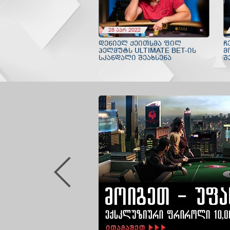
28 აპრ 2022
ᲓᲔᲜᲘᲔᲚ ᲥᲔᲘᲗᲡᲛᲐ ᲤᲘᲚ
Ჩ
ᲰᲔᲚᲛᲣᲢᲡ ULTIMATE BET-ᲘᲡ
Მ
ᲡᲙᲐᲜᲓᲐᲚᲘ ᲨᲔᲐᲮᲡᲔᲜᲐ
Შ